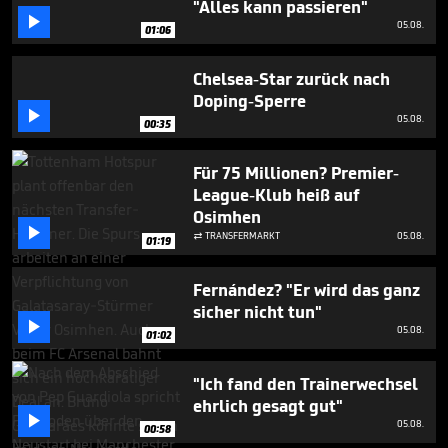
"Alles kann passieren"
minute,

8
05.08.
01:06
seconds
Chelsea-Star zurück nach
Doping-Sperre

05.08.
00:35
Für 75 Millionen? Premier-
League-Klub heiß auf
Osimhen

TRANSFERMARKT
05.08.

01:19
Fernández? "Er wird das ganz
sicher nicht tun"

05.08.
01:02
"Ich fand den Trainerwechsel
ehrlich gesagt gut"

05.08.
00:58