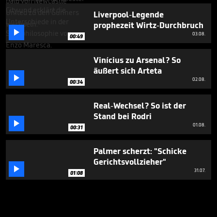
Liverpool-Legende
prophezeit Wirtz-Durchbruch

03.08.
00:49
Vinícius zu Arsenal? So
äußert sich Arteta

02.08.
00:34
Real-Wechsel? So ist der
Stand bei Rodri

01.08.
00:31
Palmer scherzt: "Schicke
Gerichtsvollzieher"

31.07.
01:08