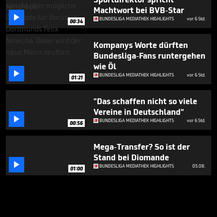
Machtwort bei BVB-Star

BUNDESLIGA MEDIATHEK HIGHLIGHTS
vor 6 Std.
00:34
Kompanys Worte dürften
Bundesliga-Fans runtergehen
wie Öl

BUNDESLIGA MEDIATHEK HIGHLIGHTS
vor 6 Std.
01:21
"Das schaffen nicht so viele
Vereine in Deutschland"

BUNDESLIGA MEDIATHEK HIGHLIGHTS
vor 6 Std.
00:56
Mega-Transfer? So ist der
Stand bei Diomande

BUNDESLIGA MEDIATHEK HIGHLIGHTS
05.08.
01:00