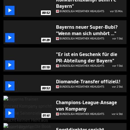
seconds
Bayern"

BUNDESLIGA MEDIATHEK HIGHLIGHTS
vor 55 Min.
00:52
Bayerns neuer Super-Bubi?
"Wenn man sich umhört ..."

BUNDESLIGA MEDIATHEK HIGHLIGHTS
vor 1 Std.
01:29
"Er ist ein Geschenk für die
PR-Abteilung der Bayern"

BUNDESLIGA MEDIATHEK HIGHLIGHTS
vor 1 Std.
01:19
Diomande-Transfer offiziell!

BUNDESLIGA MEDIATHEK HIGHLIGHTS
vor 2 Std.
00:52
Champions-League-Ansage
von Kompany

BUNDESLIGA MEDIATHEK HIGHLIGHTS
vor 4 Std.
01:41
Sportdirektor spricht