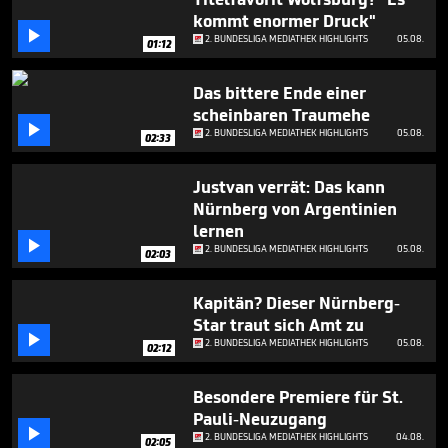
minutes,
kommt enormer Druck"
51

seconds
2. BUNDESLIGA MEDIATHEK HIGHLIGHTS
05.08.
01:12
Das bittere Ende einer
scheinbaren Traumehe

2. BUNDESLIGA MEDIATHEK HIGHLIGHTS
05.08.
02:33
Justvan verrät: Das kann
Nürnberg von Argentinien
lernen

2. BUNDESLIGA MEDIATHEK HIGHLIGHTS
05.08.
02:03
Kapitän? Dieser Nürnberg-
Star traut sich Amt zu

2. BUNDESLIGA MEDIATHEK HIGHLIGHTS
05.08.
02:12
Besondere Premiere für St.
Pauli-Neuzugang

2. BUNDESLIGA MEDIATHEK HIGHLIGHTS
04.08.
02:05