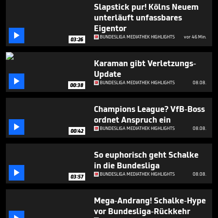
1
Slapstick pur! Kölns Neuem
minute,
unterläuft unfassbares
3
Eigentor
seconds

BUNDESLIGA MEDIATHEK HIGHLIGHTS
vor 46 Min.
03:26
Karaman gibt Verletzungs-
Update

BUNDESLIGA MEDIATHEK HIGHLIGHTS
08.08.
00:38
Champions League? VfB-Boss
ordnet Anspruch ein

BUNDESLIGA MEDIATHEK HIGHLIGHTS
08.08.
00:42
So euphorisch geht Schalke
in die Bundesliga

BUNDESLIGA MEDIATHEK HIGHLIGHTS
08.08.
03:57
Mega-Andrang! Schalke-Hype
vor Bundesliga-Rückkehr