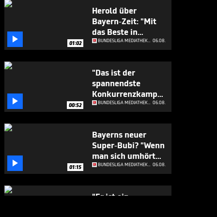
Herold über
Bayern-Zeit: "Mit
das Beste in

Europa"
BUNDESLIGA MEDIATHEK HIGHLIGHTS
06.08.
01:02
"Das ist der
spannendste
Konkurrenzkampf

beim FC Bayern"
BUNDESLIGA MEDIATHEK HIGHLIGHTS
06.08.
00:52
Bayerns neuer
Super-Bubi? "Wenn
man sich umhört

..."
BUNDESLIGA MEDIATHEK HIGHLIGHTS
06.08.
01:15
"Er ist ein
Geschenk für die