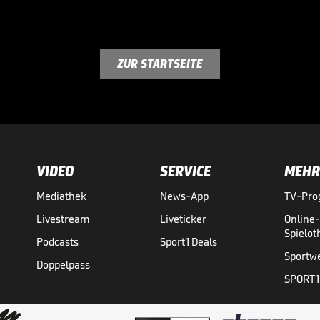
ZUR STARTSEITE
VIDEO
SERVICE
MEHR
Mediathek
News-App
TV-Pr
Livestream
Liveticker
Online
Spielo
Podcasts
Sport1 Deals
Sportw
Doppelpass
SPORT1