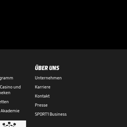
Sportdirektor
spricht Machtwort
bei BVB-Star

BUNDESLIGA MEDIATHEK HIGHLIGHTS
06.08.
00:34
ÜBER UNS
ogramm
Unternehmen
-Casino und
Karriere
theken
Kontakt
etten
Presse
 Akademie
SPORT1 Business