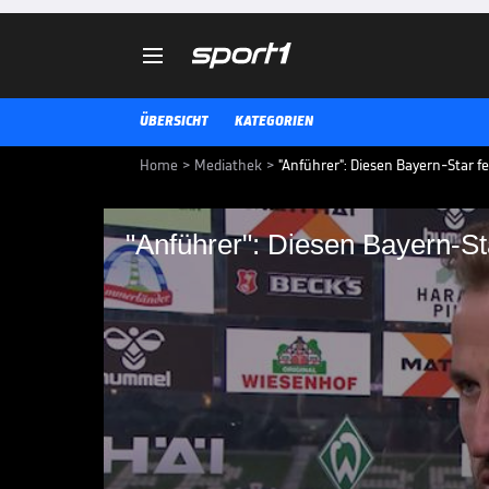

ÜBERSICHT
KATEGORIEN
Home
>
Mediathek
>
"Anführer": Diesen Bayern-Star fe
"Anführer": Diesen Bayern-St
"Anführer": Diesen B
Dayot Upamecano verlängert sei
Sein Trainer Vincent Kompany un
fürs Team heraus.
BUNDESLIGA MEDIATHEK HIGHLIGHTS