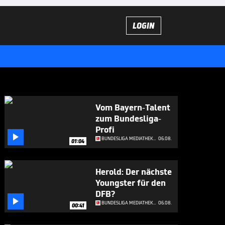
LOGIN
Vom Bayern-Talent
zum Bundesliga-
Profi

BUNDESLIGA MEDIATHEK HIGHLIGHTS
06.08.
01:04
Herold: Der nächste
Youngster für den
DFB?

BUNDESLIGA MEDIATHEK HIGHLIGHTS
06.08.
00:41