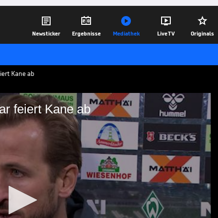





Newsticker
Ergebnisse
Mediathek
Live TV
Originals
iert Kane ab
ar feiert Kane ab
ayern-Star feiert Kane ab
nen Vertrag beim FC Bayern München.
d Harry Kane heben seine Wichtigkeit
15.02.26