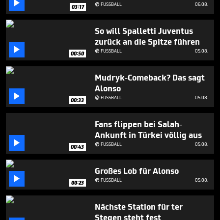

minutes,
FUSSBALL
06.08.

03:17
47
seconds
So will Spalletti Juventus
zurück an die Spitze führen

FUSSBALL
05.08.

00:50
Mudryk-Comeback? Das sagt
Alonso

FUSSBALL
05.08.

00:33
Fans flippen bei Salah-
Ankunft in Türkei völlig aus

FUSSBALL
05.08.

00:43
Großes Lob für Alonso

FUSSBALL
05.08.

00:23
Nächste Station für ter
Stegen steht fest