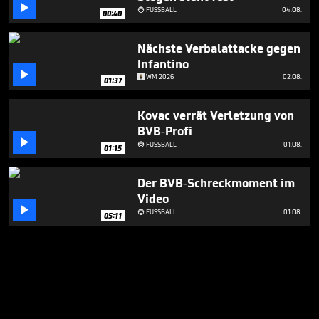

FUSSBALL
04.08.

00:40
Nächste Verbalattacke gegen
Infantino

WM 2026
02.08.
01:37
Kovac verrät Verletzung von
BVB-Profi

FUSSBALL
01.08.

01:15
Der BVB-Schreckmoment im
Video

FUSSBALL
01.08.

05:11