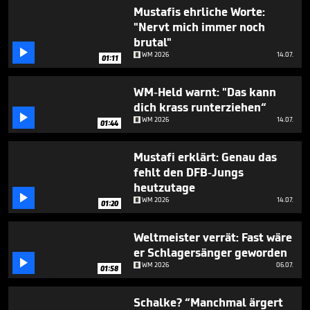
minutes,
Mustafis ehrliche Worte:
18
"Nervt mich immer noch
seconds
brutal"

WM 2026
14.07.
01:11
WM-Held warnt: "Das kann
dich krass runterziehen“

WM 2026
14.07.
01:44
Mustafi erklärt: Genau das
fehlt den DFB-Jungs
heutzutage

WM 2026
14.07.
01:20
Weltmeister verrät: Fast wäre
er Schlagersänger geworden

WM 2026
06.07.
01:58
Schalke? “Manchmal ärgert