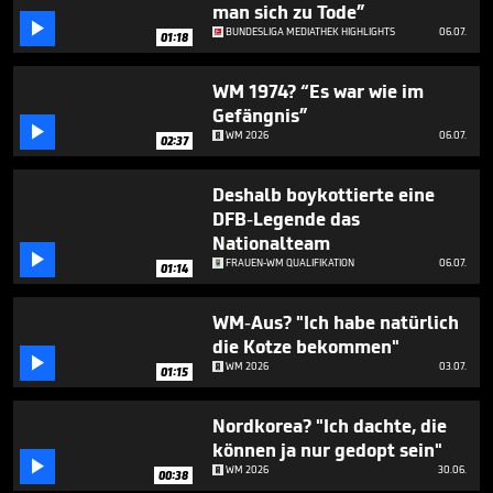
man sich zu Tode”

BUNDESLIGA MEDIATHEK HIGHLIGHTS
06.07.
01:18
WM 1974? “Es war wie im
Gefängnis”

WM 2026
06.07.
02:37
Deshalb boykottierte eine
DFB-Legende das
Nationalteam

FRAUEN-WM QUALIFIKATION
06.07.
01:14
WM-Aus? "Ich habe natürlich
die Kotze bekommen"

WM 2026
03.07.
01:15
Nordkorea? "Ich dachte, die
können ja nur gedopt sein"

WM 2026
30.06.
00:38