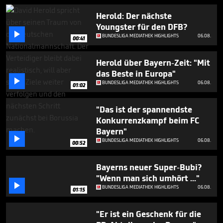
3
minutes,
Herold: Der nächste
21
Youngster für den DFB?
seconds

BUNDESLIGA MEDIATHEK HIGHLIGHTS
06.08.
00:41
Herold über Bayern-Zeit: "Mit
das Beste in Europa"

BUNDESLIGA MEDIATHEK HIGHLIGHTS
06.08.
01:02
"Das ist der spannendste
Konkurrenzkampf beim FC
Bayern"

BUNDESLIGA MEDIATHEK HIGHLIGHTS
06.08.
00:52
Bayerns neuer Super-Bubi?
"Wenn man sich umhört ..."

BUNDESLIGA MEDIATHEK HIGHLIGHTS
06.08.
01:15
"Er ist ein Geschenk für die