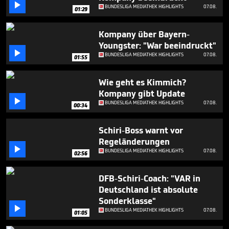
minutes,

BUNDESLIGA MEDIATHEK HIGHLIGHTS
07.08.
01:29
39
seconds
Kompany über Bayern-
Youngster: "War beeindruckt"

BUNDESLIGA MEDIATHEK HIGHLIGHTS
07.08.
01:55
Wie geht es Kimmich?
Kompany gibt Update

BUNDESLIGA MEDIATHEK HIGHLIGHTS
07.08.
00:34
Schiri-Boss warnt vor
Regeländerungen

BUNDESLIGA MEDIATHEK HIGHLIGHTS
07.08.
02:56
DFB-Schiri-Coach: "VAR in
Deutschland ist absolute
Sonderklasse"

BUNDESLIGA MEDIATHEK HIGHLIGHTS
07.08.
01:05