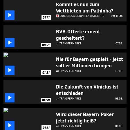
1
Kommt es nun zum
minute,
Wettbieten um Palhinha?
31

BUNDESLIGA MEDIATHEK HIGHLIGHTS
vor 11 Std.
seconds
01:41
BVB-Offerte erneut
gescheitert?

TRANSFERMARKT
07.08.

00:51
Nie für Bayern gespielt - jetzt
soll er Millionen bringen

TRANSFERMARKT
07.08.

01:51
Die Zukunft von Vinícius ist
entschieden

TRANSFERMARKT
06.08.

01:58
Wird dieser Bayern-Poker
jetzt richtig heiß?

TRANSFERMARKT
06.08.

01:41