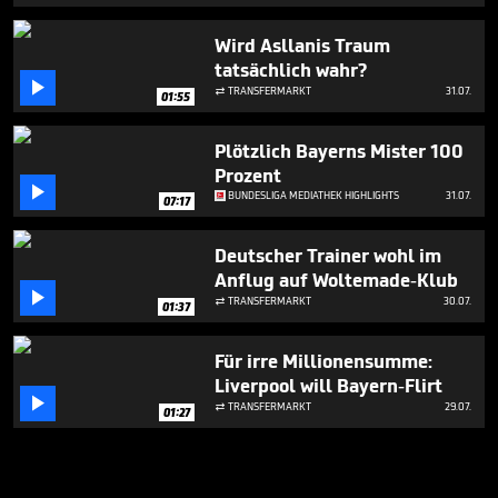
Wird Asllanis Traum
tatsächlich wahr?

TRANSFERMARKT
31.07.

01:55
Plötzlich Bayerns Mister 100
Prozent

BUNDESLIGA MEDIATHEK HIGHLIGHTS
31.07.
07:17
Deutscher Trainer wohl im
Anflug auf Woltemade-Klub

TRANSFERMARKT
30.07.

01:37
Für irre Millionensumme:
Liverpool will Bayern-Flirt

TRANSFERMARKT
29.07.

01:27