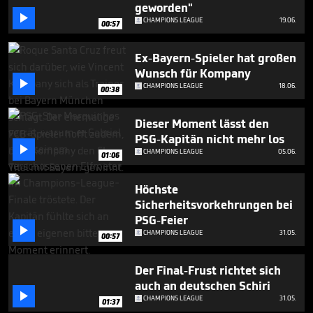
minute,
geworden"
1

CHAMPIONS LEAGUE
19.06.
00:57
second
Ex-Bayern-Spieler hat großen
Wunsch für Kompany

CHAMPIONS LEAGUE
18.06.
00:38
Dieser Moment lässt den
PSG-Kapitän nicht mehr los

CHAMPIONS LEAGUE
05.06.
01:06
Höchste
Sicherheitsvorkehrungen bei
PSG-Feier

CHAMPIONS LEAGUE
31.05.
00:57
Der Final-Frust richtet sich
auch an deutschen Schiri

CHAMPIONS LEAGUE
31.05.
01:37