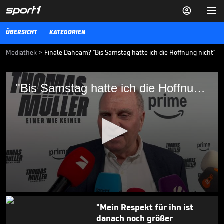


ÜBERSICHT
KATEGORIEN
Mediathek
>
Finale Dahoam? "Bis Samstag hatte ich die Hoffnung nicht"
"Bis Samstag hatte ich die Hoffnung nicht"
"Bis Samstag hatte ich die Hoffnung nicht"
Bei der Kino-Premiere "Thomas Müller - Einer wie Keiner" spricht
Bayerns Ehrenpräsident Uli Hoeneß über den Traum vom
Champions-League-Finale im eigenen Stadion.
CHAMPIONS LEAGUE
25.02.25
Dieser Kompany-Wunsch
wurde jetzt erfüllt

CHAMPIONS LEAGUE
05.08.
00:50
0
seconds
"Mein Respekt für ihn ist
of
danach noch größer
1