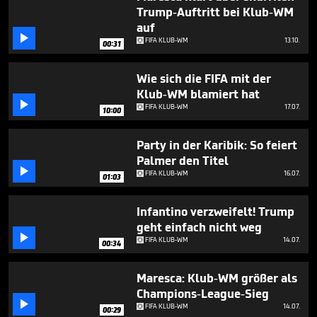
minute,
Trump-Auftritt bei Klub-WM
23
auf
seconds

FIFA KLUB-WM
13.10.
00:31
Wie sich die FIFA mit der
Klub-WM blamiert hat

FIFA KLUB-WM
17.07.
10:00
Party in der Karibik: So feiert
Palmer den Titel

FIFA KLUB-WM
16.07.
01:03
Infantino verzweifelt! Trump
geht einfach nicht weg

FIFA KLUB-WM
14.07.
00:34
Maresca: Klub-WM größer als
Champions-League-Sieg

FIFA KLUB-WM
14.07.
00:29