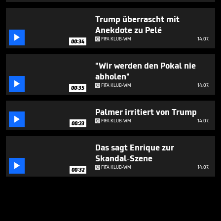
Trump überrascht mit
Anekdote zu Pelé

FIFA KLUB-WM
14.07.
00:34
"Wir werden den Pokal nie
abholen"

FIFA KLUB-WM
14.07.
00:35
Palmer irritiert von Trump

FIFA KLUB-WM
14.07.
00:23
Das sagt Enrique zur
Skandal-Szene

FIFA KLUB-WM
14.07.
00:32