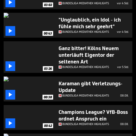

minute,
BUNDESLIGA MEDIATHEK HIGHLIGHTS
vor 4 Std.
03:02
30
seconds
"Unglaublich, ein Idol - ich
fühle mich sehr geehrt"

BUNDESLIGA MEDIATHEK HIGHLIGHTS
vor 4 Std.
00:43
Ganz bitter! Kölns Neuem
unterläuft Eigentor der
seltenen Art

BUNDESLIGA MEDIATHEK HIGHLIGHTS
vor 5 Std.
03:26
Karaman gibt Verletzungs-
Update

BUNDESLIGA MEDIATHEK HIGHLIGHTS
08.08.
00:38
Champions League? VfB-Boss
ordnet Anspruch ein

BUNDESLIGA MEDIATHEK HIGHLIGHTS
08.08.
00:42