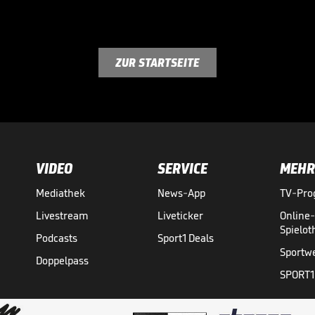
ZUR STARTSEITE
VIDEO
SERVICE
MEHR
Mediathek
News-App
TV-Pr
Livestream
Liveticker
Online
Spielo
Podcasts
Sport1 Deals
Sportw
Doppelpass
SPORT1