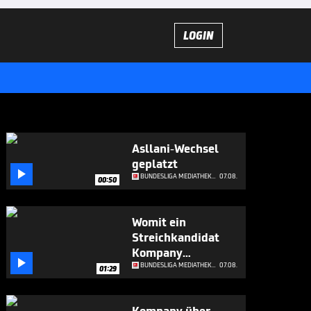
LOGIN
Asllani-Wechsel
geplatzt

BUNDESLIGA MEDIATHEK HIGHLIGHTS
07.08.
00:50
Womit ein
Streichkandidat
Kompany

beeindruckt
BUNDESLIGA MEDIATHEK HIGHLIGHTS
07.08.
01:29