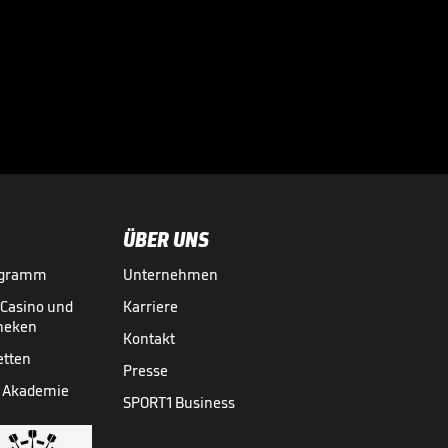
Bei diesen
Superstars
kassierte die

Bundesliga richtig
BUNDESLIGA MEDIATHEK HIGHLIGHTS
07.08.
03:01
ab
ÜBER UNS
ogramm
Unternehmen
-Casino und
Karriere
theken
Kontakt
etten
Presse
 Akademie
SPORT1 Business