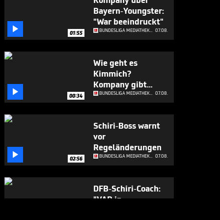
Kompany über
Bayern-Youngster:
"War beeindruckt"

BUNDESLIGA MEDIATHEK HIGHLIGHTS
07.08.
01:55
Wie geht es
Kimmich?
Kompany gibt

Update
BUNDESLIGA MEDIATHEK HIGHLIGHTS
07.08.
00:34
Schiri-Boss warnt
vor
Regeländerungen

BUNDESLIGA MEDIATHEK HIGHLIGHTS
07.08.
02:56
DFB-Schiri-Coach:
"VAR in
Deutschland ist

BUNDESLIGA MEDIATHEK HIGHLIGHTS
07.08.