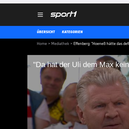

ÜBERSICHT
KATEGORIEN
Home
>
Mediathek
>
Effenberg: "Hoeneß hätte das def
"Da hat der Uli dem Max kein
"Da hat der Uli dem 
Uli Hoeneß äußert erneut Zweife
Experte Stefan Effenberg findet 
DOPPELPASS