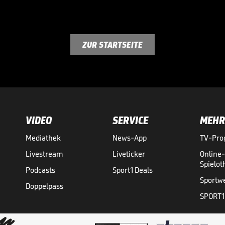
ZUR STARTSEITE
VIDEO
SERVICE
MEHR
Mediathek
News-App
TV-Pr
Livestream
Liveticker
Online
Spielo
Podcasts
Sport1 Deals
Sportw
Doppelpass
SPORT1