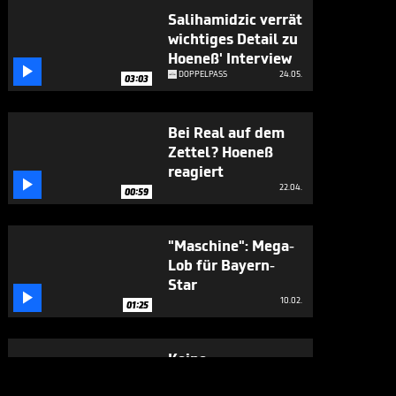
Salihamidzic verrät
wichtiges Detail zu
Hoeneß' Interview

DOPPELPASS
24.05.
03:03
Bei Real auf dem
Zettel? Hoeneß
reagiert

22.04.
00:59
"Maschine": Mega-
Lob für Bayern-
Star

10.02.
01:25
Keine
Verhandlungen mit