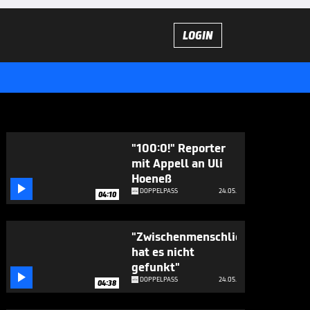
LOGIN
"100:0!" Reporter
mit Appell an Uli
Hoeneß

DOPPELPASS
24.05.
04:10
"Zwischenmenschlich
hat es nicht
gefunkt"

DOPPELPASS
24.05.
04:38