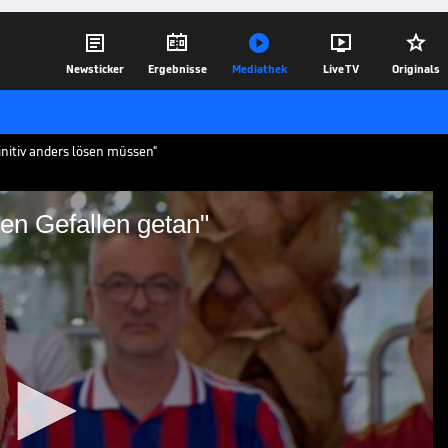





Newsticker
Ergebnisse
Mediathek
Live TV
Originals
initiv anders lösen müssen"
en Gefallen getan"
Max keinen Gefallen getan"
l an Sportvorstand Max Eberl. SPORT1-
den Zeitpunkt äußerst unglücklich.
24.05.26