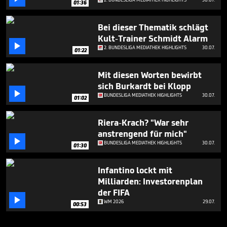
01:36
Bei dieser Thematik schlägt
Kult-Trainer Schmidt Alarm

2. BUNDESLIGA MEDIATHEK HIGHLIGHTS
30.07.
01:22
Mit diesen Worten bewirbt
sich Burkardt bei Klopp

BUNDESLIGA MEDIATHEK HIGHLIGHTS
30.07.
01:02
Riera-Krach? "War sehr
anstrengend für mich"

BUNDESLIGA MEDIATHEK HIGHLIGHTS
30.07.
01:30
Infantino lockt mit
Milliarden: Investorenplan
der FIFA

WM 2026
29.07.
00:53