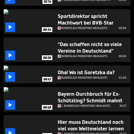
02:14
4
minutes,
54
Sportdirektor spricht
seconds
Machtwort bei BVB-Star

BUNDESLIGA MEDIATHEK HIGHLIGHTS
06.08.
00:34
"Das schaffen nicht so viele
Vereine in Deutschland"

BUNDESLIGA MEDIATHEK HIGHLIGHTS
06.08.
00:56
Oha! Wo ist Goretzka da?

BUNDESLIGA MEDIATHEK HIGHLIGHTS
02.08.
00:47
Bayern-Durchbruch für Ex-
Schützling? Schmidt mahnt

2. BUNDESLIGA MEDIATHEK HIGHLIGHTS
30.07.
00:48
Hier muss Deutschland noch
viel vom Weltmeister lernen

2. BUNDESLIGA MEDIATHEK HIGHLIGHTS
30.07.