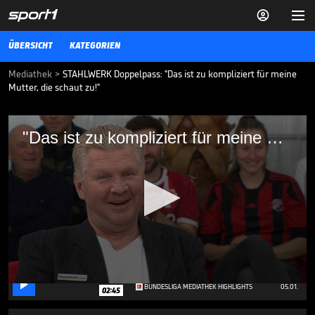


ÜBERSICHT
KATEGORIEN
Mediathek
>
STAHLWERK Doppelpass: "Das ist zu kompliziert für meine
Mutter, die schaut zu!"
"Das ist zu kompliziert für meine Mutter,
"Das ist zu kompliziert für meine Mutter, die guckt zu!"
die guckt zu!"
Im STAHLWERK Doppelpass kommt es zu einer komplexeren
Diskussion. Aus diesem Grund tritt Stefan Effenberg auf die Bremse,
damit seine Mutter, die zuschaut, alles versteht.
10.03.24
Diese Hoeneß-Sprüche sind
legendär

0
BUNDESLIGA MEDIATHEK HIGHLIGHTS
05.01.
02:45
seconds
of