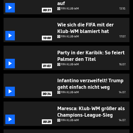
minute,
auf
8

FIFA KLUB-WM
13.10.
00:31
seconds
Wie sich die FIFA mit der
Klub-WM blamiert hat

FIFA KLUB-WM
17.07.
10:00
Party in der Karibik: So feiert
Palmer den Titel

FIFA KLUB-WM
16.07.
01:03
Infantino verzweifelt! Trump
geht einfach nicht weg

FIFA KLUB-WM
14.07.
00:34
Maresca: Klub-WM größer als
Champions-League-Sieg

FIFA KLUB-WM
14.07.
00:29