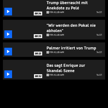
Trump überrascht mit
Anekdote zu Pelé

FIFA KLUB-WM
14.07.
00:34
"Wir werden den Pokal nie
abholen"

FIFA KLUB-WM
14.07.
00:35
Palmer irritiert von Trump

FIFA KLUB-WM
14.07.
00:23
Das sagt Enrique zur
Skandal-Szene

FIFA KLUB-WM
14.07.
00:32