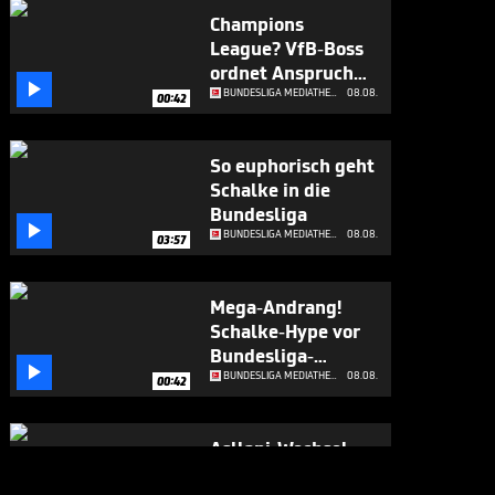
Champions
League? VfB-Boss
ordnet Anspruch

ein
BUNDESLIGA MEDIATHEK HIGHLIGHTS
08.08.
00:42
So euphorisch geht
Schalke in die
Bundesliga

BUNDESLIGA MEDIATHEK HIGHLIGHTS
08.08.
03:57
Mega-Andrang!
Schalke-Hype vor
Bundesliga-

Rückkehr
BUNDESLIGA MEDIATHEK HIGHLIGHTS
08.08.
00:42
Asllani-Wechsel
geplatzt

BUNDESLIGA MEDIATHEK HIGHLIGHTS
07.08.