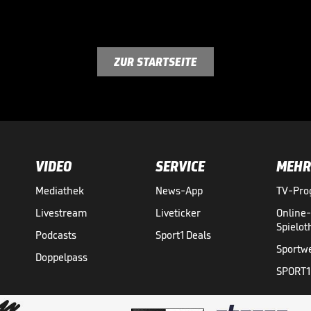
ZUR STARTSEITE
VIDEO
SERVICE
MEHR
Mediathek
News-App
TV-Pr
Livestream
Liveticker
Online
Spielo
Podcasts
Sport1 Deals
Sportw
Doppelpass
SPORT1