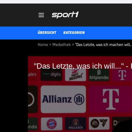

ÜBERSICHT
KATEGORIEN
Home
>
Mediathek
>
"Das Letzte, was ich machen will, 
"Das Letzte, was ich will..." 
"Das Letzte, was ich wi
Frage zu Kane
In England kamen Gerüchte auf, 
angebliche Ausstiegsklausel vo
ihren einstigen Superstar im S