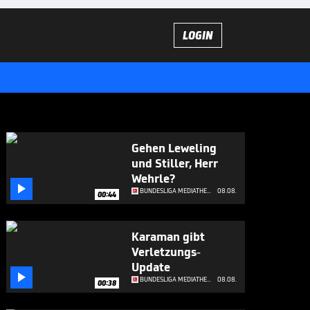
LOGIN
Gehen Leweling
und Stiller, Herr
Wehrle?

BUNDESLIGA MEDIATHEK HIGHLIGHTS
08.08.
00:44
Karaman gibt
Verletzungs-
Update

BUNDESLIGA MEDIATHEK HIGHLIGHTS
08.08.
00:38