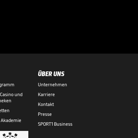
vor
Regeländerungen

BUNDESLIGA MEDIATHEK HIGHLIGHTS
07.08.
02:56
ÜBER UNS
ogramm
Unternehmen
-Casino und
Karriere
theken
Kontakt
etten
Presse
 Akademie
SPORT1 Business