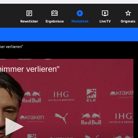





Newsticker
Ergebnisse
Mediathek
Live TV
Originals
er verlieren"
nimmer verlieren"
nie und nimmer verlieren"
einer guten Leistung in Leipzig. Trainer
el über die Leistung seiner Mannschaft
desliga.
15.03.25