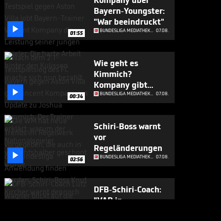
Kompany über
Bayern-Youngster:
"War beeindruckt"

BUNDESLIGA MEDIATHEK HIGHLIGHTS
07.08.
01:55
Wie geht es
Kimmich?
Kompany gibt

Update
BUNDESLIGA MEDIATHEK HIGHLIGHTS
07.08.
00:34
Schiri-Boss warnt
vor
Regeländerungen

BUNDESLIGA MEDIATHEK HIGHLIGHTS
07.08.
02:56
DFB-Schiri-Coach:
"VAR in
Deutschland ist

BUNDESLIGA MEDIATHEK HIGHLIGHTS
07.08.