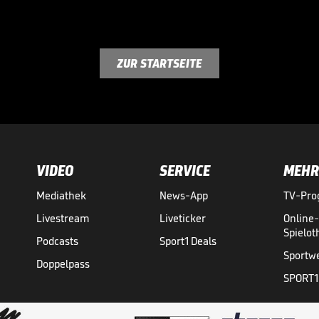
ZUR STARTSEITE
VIDEO
SERVICE
MEHR
Mediathek
News-App
TV-Pr
Livestream
Liveticker
Online
Spielo
Podcasts
Sport1 Deals
Sportw
Doppelpass
SPORT1