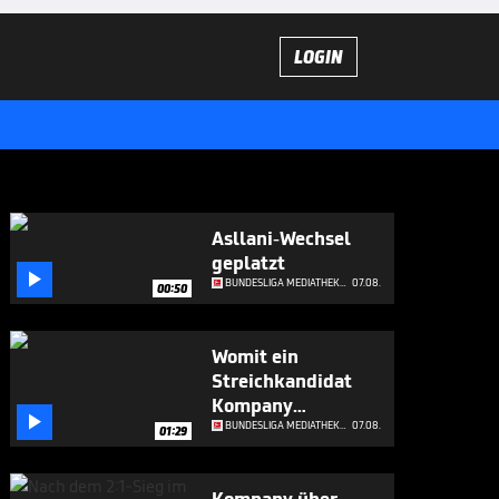
LOGIN
Asllani-Wechsel
geplatzt

BUNDESLIGA MEDIATHEK HIGHLIGHTS
07.08.
00:50
Womit ein
Streichkandidat
Kompany

beeindruckt
BUNDESLIGA MEDIATHEK HIGHLIGHTS
07.08.
01:29