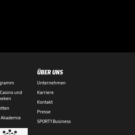
Bei diesen
Superstars
kassierte die

Bundesliga richtig
BUNDESLIGA MEDIATHEK HIGHLIGHTS
07.08.
03:01
ab
ÜBER UNS
ogramm
Unternehmen
-Casino und
Karriere
theken
Kontakt
etten
Presse
 Akademie
SPORT1 Business