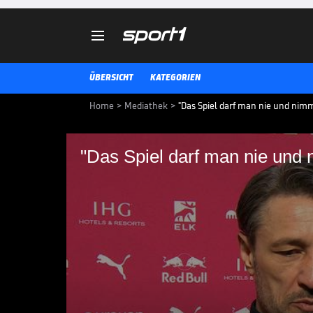

ÜBERSICHT
KATEGORIEN
Home
>
Mediathek
>
"Das Spiel darf man nie und nimm
"Das Spiel darf man nie und 
"Das Spiel darf man 
Borussia Dortmund verliert trotz 
Niko Kovac spricht nach dem Spi
und die Ergebniskrise in der Bun
BUNDESLIGA MEDIATHEK HIGHLIGHTS