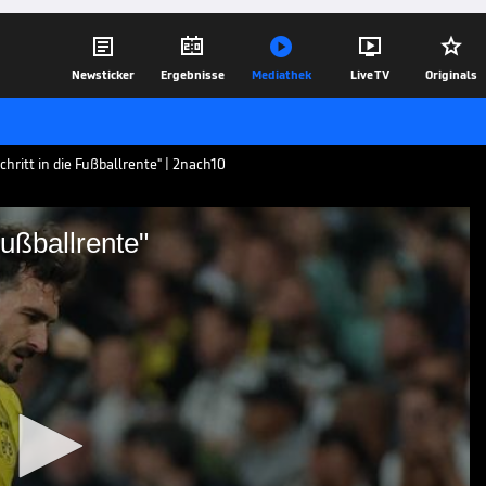





Newsticker
Ergebnisse
Mediathek
Live TV
Originals
ritt in die Fußballrente" | 2nach10
Fußballrente"
 in die Fußballrente"
ts Hummels beim BVB wird nicht
anien?
19.06.24