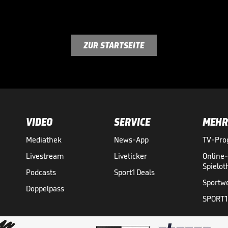
ZUR STARTSEITE
VIDEO
SERVICE
MEHR
Mediathek
News-App
TV-Pr
Livestream
Liveticker
Online
Spielo
Podcasts
Sport1 Deals
Sportw
Doppelpass
SPORT1