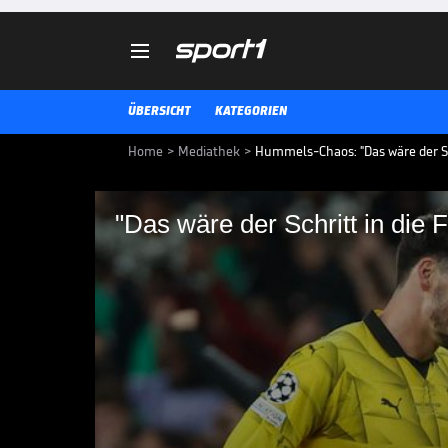

ÜBERSICHT
KATEGORIEN
Home
>
Mediathek
>
Hummels-Chaos: "Das wäre der Sch
"Das wäre der Schritt in die 
"Das wäre der Schritt
Der auslaufende Vertrag von Ma
verlängert. Wechselt er nach Sp
2 NACH 10