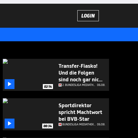
LOGIN
Transfer-Fiasko!
Und die Folgen
sind noch gar nicht

abzusehen
2. BUNDESLIGA MEDIATHEK HIGHLIGHTS
06.08.
02:14
Sportdirektor
spricht Machtwort
bei BVB-Star

BUNDESLIGA MEDIATHEK HIGHLIGHTS
06.08.
00:34