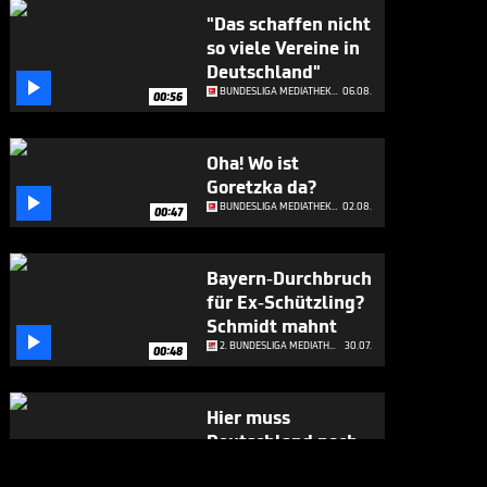
"Das schaffen nicht
so viele Vereine in
Deutschland"

BUNDESLIGA MEDIATHEK HIGHLIGHTS
06.08.
00:56
Oha! Wo ist
Goretzka da?

BUNDESLIGA MEDIATHEK HIGHLIGHTS
02.08.
00:47
Bayern-Durchbruch
für Ex-Schützling?
Schmidt mahnt

2. BUNDESLIGA MEDIATHEK HIGHLIGHTS
30.07.
00:48
Hier muss
Deutschland noch
viel vom

2. BUNDESLIGA MEDIATHEK HIGHLIGHTS
30.07.