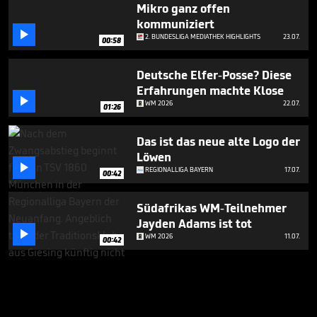
Mikro ganz offen
kommuniziert

2. BUNDESLIGA MEDIATHEK HIGHLIGHTS
23.07.
00:58
Deutsche Elfer-Posse? Diese
Erfahrungen machte Klose

WM 2026
22.07.
01:26
Das ist das neue alte Logo der
Löwen

REGIONALLIGA BAYERN
17.07.
00:42
Südafrikas WM-Teilnehmer
Jayden Adams ist tot

WM 2026
11.07.
00:42