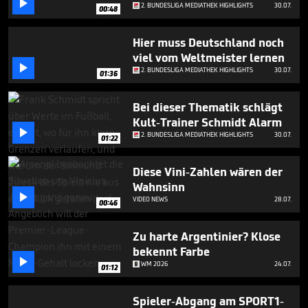

minutes,
2. BUNDESLIGA MEDIATHEK HIGHLIGHTS
30.07.
00:48
17
seconds
Hier muss Deutschland noch
viel vom Weltmeister lernen

2. BUNDESLIGA MEDIATHEK HIGHLIGHTS
30.07.
01:36
Bei dieser Thematik schlägt
Kult-Trainer Schmidt Alarm

2. BUNDESLIGA MEDIATHEK HIGHLIGHTS
30.07.
01:22
Diese Vini-Zahlen wären der
Wahnsinn

VIDEO NEWS
28.07.
00:46
Zu harte Argentinier? Klose
bekennt Farbe

WM 2026
24.07.
01:12
Spieler-Abgang am SPORT1-