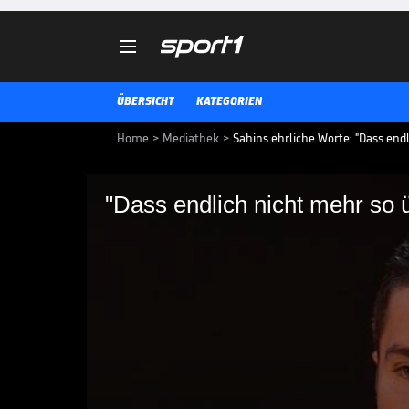

ÜBERSICHT
KATEGORIEN
Home
>
Mediathek
>
Sahins ehrliche Worte: "Dass end
"Dass endlich nicht mehr so 
"Dass endlich nicht 
wird"
Das Jahr 2024 beendete Borussi
Tabellenplatz in der Bundesliga. 
schlechten Ruf des BVB ad acta l