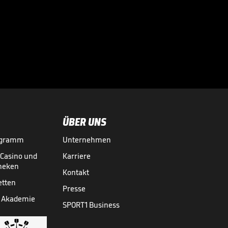
Bei diesen
Superstars
kassierte die

Bundesliga richtig
BUNDESLIGA MEDIATHEK HIGHLIGHTS
07.08.
03:01
ab
ÜBER UNS
ogramm
Unternehmen
-Casino und
Karriere
theken
Kontakt
etten
Presse
 Akademie
SPORT1 Business