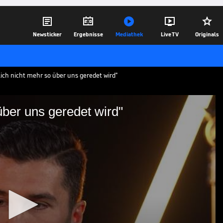





Newsticker
Ergebnisse
Mediathek
Live TV
Originals
lich nicht mehr so über uns geredet wird"
über uns geredet wird"
mehr so über uns geredet
a Dortmund nur auf dem sechsten
Für 2025 will Trainer Nuri endlich den
egen.