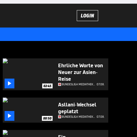
LOGIN
Ehrliche Worte von
Neuer zur Asien-
Reise

BUNDESLIGA MEDIATHEK HIGHLIGHTS
07.08.
02:45
Asllani-Wechsel
geplatzt

BUNDESLIGA MEDIATHEK HIGHLIGHTS
07.08.
00:50