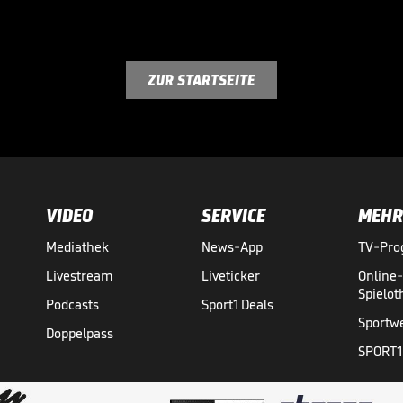
ZUR STARTSEITE
VIDEO
SERVICE
MEHR
Mediathek
News-App
TV-Pr
Livestream
Liveticker
Online
Spielo
Podcasts
Sport1 Deals
Sportw
Doppelpass
SPORT1