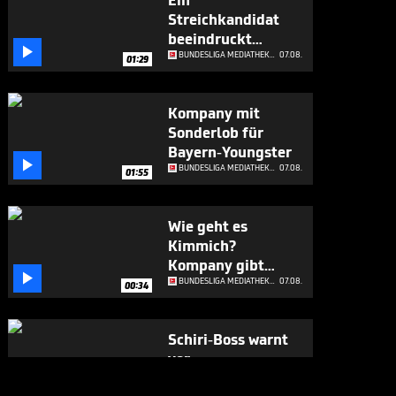
Ein
Streichkandidat
beeindruckt

Kompany
BUNDESLIGA MEDIATHEK HIGHLIGHTS
07.08.
01:29
Kompany mit
Sonderlob für
Bayern-Youngster

BUNDESLIGA MEDIATHEK HIGHLIGHTS
07.08.
01:55
Wie geht es
Kimmich?
Kompany gibt

Update
BUNDESLIGA MEDIATHEK HIGHLIGHTS
07.08.
00:34
Schiri-Boss warnt
vor
Regeländerungen

BUNDESLIGA MEDIATHEK HIGHLIGHTS
07.08.