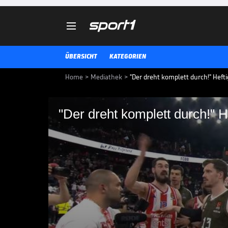

ÜBERSICHT
KATEGORIEN
Home
>
Mediathek
>
"Der dreht komplett durch!" Heft
"Der dreht komplett durch!" H
"Der dreht komplett d
Bayern-Krimi
Schon während des Spiels war Go
diskutierte mehrfach heftig mit
voll aufgeladen. Doch auch nach d