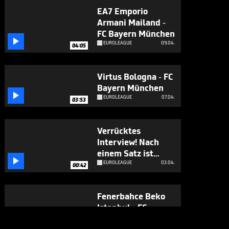
EA7 Emporio
Armani Mailand -
FC Bayern München

EUROLEAGUE
09.04.
04:05
Virtus Bologna - FC
Bayern München

EUROLEAGUE
07.04.
03:53
Verrücktes
Interview! Nach
einem Satz ist

Schluss
EUROLEAGUE
03.04.
00:42
Fenerbahce Beko
Istanbul - FC
Bayern München

EUROLEAGUE
01.04.