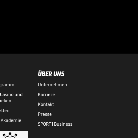
Bayern-Star - War
diese Niederlage

vermeidbar?
EUROLEAGUE
12.03.
01:44
ÜBER UNS
ogramm
Unternehmen
-Casino und
Karriere
theken
Kontakt
etten
Presse
 Akademie
SPORT1 Business