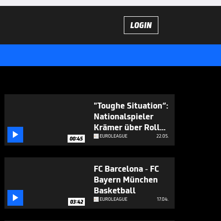
LOGIN
"Toughe Situation“:
Nationalspieler
Krämer über Rolle

bei Real Madrid
EUROLEAGUE
22.05.
00:45
FC Barcelona - FC
Bayern München
Basketball

EUROLEAGUE
17.04.
03:42