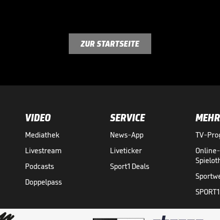
ZUR STARTSEITE
VIDEO
SERVICE
MEHR
Mediathek
News-App
TV-Pr
Livestream
Liveticker
Online
Spielo
Podcasts
Sport1 Deals
Sportw
Doppelpass
SPORT1