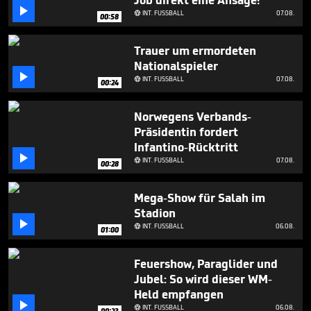
Job direkt eine Ansage!
minute,

INT. FUSSBALL
07.08.

30
00:58
seconds
Trauer um ermordeten
Nationalspieler

INT. FUSSBALL
07.08.

00:24
Norwegens Verbands-
Präsidentin fordert
Infantino-Rücktritt

INT. FUSSBALL
07.08.

00:28
Mega-Show für Salah im
Stadion

INT. FUSSBALL
06.08.

01:00
Feuershow, Paraglider und
Jubel: So wird dieser WM-
Held empfangen

INT. FUSSBALL
06.08.

00:23