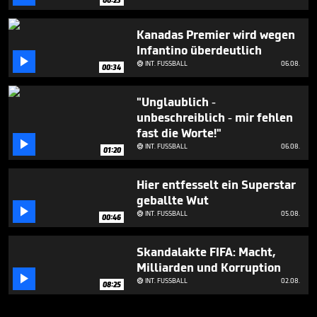
Kanadas Premier wird wegen
Infantino überdeutlich

INT. FUSSBALL
06.08.

00:34
"Unglaublich -
unbeschreiblich - mir fehlen
fast die Worte!"

INT. FUSSBALL
06.08.

01:20
Hier entfesselt ein Superstar
geballte Wut

INT. FUSSBALL
05.08.

00:46
Skandalakte FIFA: Macht,
Milliarden und Korruption

INT. FUSSBALL
02.08.

08:25