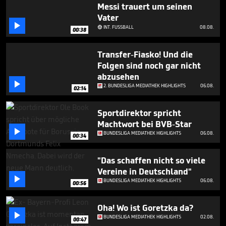
minutes,
Messi trauert um seinen
57
Vater
seconds

INT. FUSSBALL
08.08.

00:38
Transfer-Fiasko! Und die
Folgen sind noch gar nicht
abzusehen

2. BUNDESLIGA MEDIATHEK HIGHLIGHTS
06.08.
02:14
Sportdirektor spricht
Machtwort bei BVB-Star

BUNDESLIGA MEDIATHEK HIGHLIGHTS
06.08.
00:34
"Das schaffen nicht so viele
Vereine in Deutschland"

BUNDESLIGA MEDIATHEK HIGHLIGHTS
06.08.
00:56
Oha! Wo ist Goretzka da?

BUNDESLIGA MEDIATHEK HIGHLIGHTS
02.08.
00:47