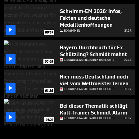
Schwimm-EM 2026: Infos,
Fakten und deutsche
Medaillenhoffnungen

SCHWIMMEN
31.07.

00:57
Bayern-Durchbruch für Ex-
Schützling? Schmidt mahnt

2. BUNDESLIGA MEDIATHEK HIGHLIGHTS
30.07.
00:48
Hier muss Deutschland noch
viel vom Weltmeister lernen

2. BUNDESLIGA MEDIATHEK HIGHLIGHTS
30.07.
01:36
Bei dieser Thematik schlägt
Kult-Trainer Schmidt Alarm

2. BUNDESLIGA MEDIATHEK HIGHLIGHTS
30.07.
01:22