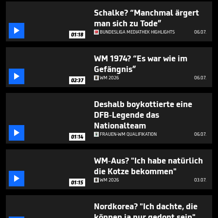
Schalke? “Manchmal ärgert
man sich zu Tode”

BUNDESLIGA MEDIATHEK HIGHLIGHTS
06.07.
01:18
WM 1974? “Es war wie im
Gefängnis”

WM 2026
06.07.
02:37
Deshalb boykottierte eine
DFB-Legende das
Nationalteam

FRAUEN-WM QUALIFIKATION
06.07.
01:14
WM-Aus? "Ich habe natürlich
die Kotze bekommen"

WM 2026
03.07.
01:15
Nordkorea? "Ich dachte, die
können ja nur gedopt sein"