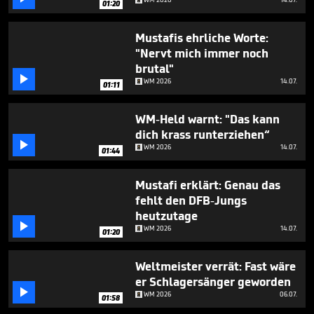
01:20
1
minute,
28
Mustafis ehrliche Worte:
seconds
"Nervt mich immer noch
brutal"

WM 2026
14.07.
01:11
WM-Held warnt: "Das kann
dich krass runterziehen“

WM 2026
14.07.
01:44
Mustafi erklärt: Genau das
fehlt den DFB-Jungs
heutzutage

WM 2026
14.07.
01:20
Weltmeister verrät: Fast wäre
er Schlagersänger geworden

WM 2026
06.07.
01:58