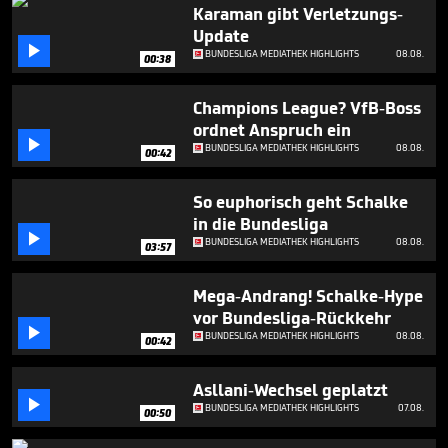
3
Karaman gibt Verletzungs-
minutes,
Update
4

BUNDESLIGA MEDIATHEK HIGHLIGHTS
08.08.
seconds
00:38
Champions League? VfB-Boss
ordnet Anspruch ein

BUNDESLIGA MEDIATHEK HIGHLIGHTS
08.08.
00:42
So euphorisch geht Schalke
in die Bundesliga

BUNDESLIGA MEDIATHEK HIGHLIGHTS
08.08.
03:57
Mega-Andrang! Schalke-Hype
vor Bundesliga-Rückkehr

BUNDESLIGA MEDIATHEK HIGHLIGHTS
08.08.
00:42
Asllani-Wechsel geplatzt

BUNDESLIGA MEDIATHEK HIGHLIGHTS
07.08.
00:50