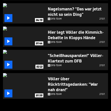
Nagelsmann? "Das war jetzt
nicht so sein Ding"

DFB-TEAM
27.07.
04:19
Hier legt Völler die Kimmich-
Debatte in Klopps Hände

DFB-TEAM
27.07.
01:44
"Scheißhausparolen!" Völler-
Klartext zum DFB

DFB-TEAM
27.07.
02:22
Völler über
Rücktrittsgedanken: "War
nah dran!"

DFB-TEAM
27.07.
01:59