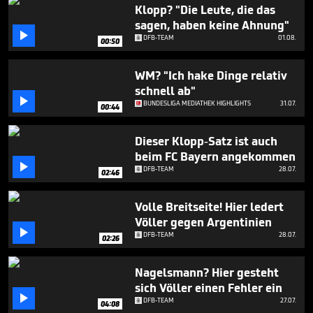
1
Klopp? "Die Leute, die das
minute,
sagen, haben keine Ahnung"
3

DFB-TEAM
01.08.
seconds
00:50
WM? "Ich hake Dinge relativ
schnell ab"

BUNDESLIGA MEDIATHEK HIGHLIGHTS
31.07.
00:44
Dieser Klopp-Satz ist auch
beim FC Bayern angekommen

DFB-TEAM
28.07.
02:46
Volle Breitseite! Hier ledert
Völler gegen Argentinien

DFB-TEAM
28.07.
02:26
Nagelsmann? Hier gesteht
sich Völler einen Fehler ein

DFB-TEAM
27.07.
04:08