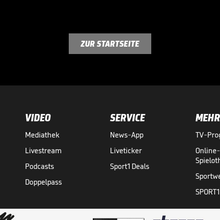
ZUR STARTSEITE
VIDEO
SERVICE
MEHR
Mediathek
News-App
TV-Pr
Livestream
Liveticker
Online
Spielo
Podcasts
Sport1 Deals
Sportw
Doppelpass
SPORT1