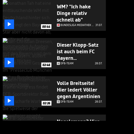
WM? "Ich hake
Dinge relativ
schnell ab"

BUNDESLIGA MEDIATHEK HIGHLIGHTS
31.07.
00:44
Dieser Klopp-Satz
ist auch beim FC
Bayern

angekommen
DFB-TEAM
28.07.
02:46
Volle Breitseite!
Hier ledert Völler
gegen Argentinien

DFB-TEAM
28.07.
02:26
Nagelsmann? Hier
gesteht sich Völler