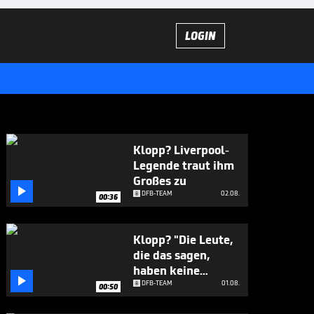
LOGIN
Klopp? Liverpool-
Legende traut ihm
Großes zu

DFB-TEAM
02.08.
00:36
Klopp? "Die Leute,
die das sagen,
haben keine

Ahnung"
DFB-TEAM
01.08.
00:50