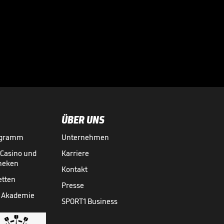
Völler über
Rücktrittsgedanken:
"War nah dran!"

DFB-TEAM
27.07.
01:59
ÜBER UNS
ogramm
Unternehmen
-Casino und
Karriere
theken
Kontakt
etten
Presse
 Akademie
SPORT1 Business