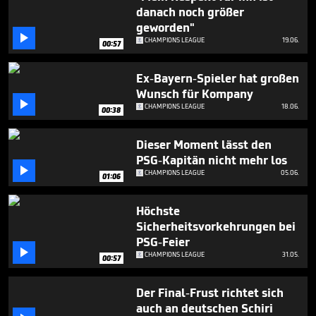
minute,
danach noch größer
6
geworden"
seconds

CHAMPIONS LEAGUE
19.06.
00:57
Ex-Bayern-Spieler hat großen
Wunsch für Kompany

CHAMPIONS LEAGUE
18.06.
00:38
Dieser Moment lässt den
PSG-Kapitän nicht mehr los

CHAMPIONS LEAGUE
05.06.
01:06
Höchste
Sicherheitsvorkehrungen bei
PSG-Feier

CHAMPIONS LEAGUE
31.05.
00:57
Der Final-Frust richtet sich
auch an deutschen Schiri