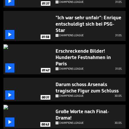

CHAMPIONS LEAGUE
31.05.
01:37
"Ich war sehr unfair": Enrique
entschuldigt sich bei PSG-
Star

CHAMPIONS LEAGUE
31.05.
01:56
Erschreckende Bilder!
Hunderte Festnahmen in
Paris

CHAMPIONS LEAGUE
31.05.
01:47
Darum schoss Arsenals
tragische Figur zum Schluss

CHAMPIONS LEAGUE
30.05.
00:31
Große Worte nach Final-
Drama!

CHAMPIONS LEAGUE
30.05.
00:43