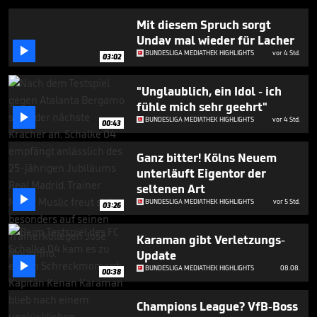
minutes,
45
Mit diesem Spruch sorgt
seconds
Undav mal wieder für Lacher

BUNDESLIGA MEDIATHEK HIGHLIGHTS
vor 4 Std.
03:02
"Unglaublich, ein Idol - ich
fühle mich sehr geehrt"

BUNDESLIGA MEDIATHEK HIGHLIGHTS
vor 4 Std.
00:43
Ganz bitter! Kölns Neuem
unterläuft Eigentor der
seltenen Art

BUNDESLIGA MEDIATHEK HIGHLIGHTS
vor 5 Std.
03:26
Karaman gibt Verletzungs-
Update

BUNDESLIGA MEDIATHEK HIGHLIGHTS
08.08.
00:38
Champions League? VfB-Boss