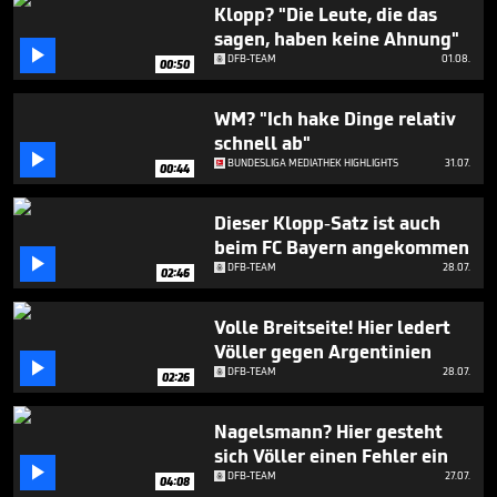
minute,
Klopp? "Die Leute, die das
48
sagen, haben keine Ahnung"
seconds

DFB-TEAM
01.08.
00:50
WM? "Ich hake Dinge relativ
schnell ab"

BUNDESLIGA MEDIATHEK HIGHLIGHTS
31.07.
00:44
Dieser Klopp-Satz ist auch
beim FC Bayern angekommen

DFB-TEAM
28.07.
02:46
Volle Breitseite! Hier ledert
Völler gegen Argentinien

DFB-TEAM
28.07.
02:26
Nagelsmann? Hier gesteht
sich Völler einen Fehler ein

DFB-TEAM
27.07.
04:08