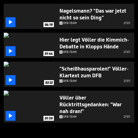
Nagelsmann? "Das war jetzt
nicht so sein Ding"

DFB-TEAM
27.07.
04:19
Hier legt Völler die Kimmich-
Debatte in Klopps Hände

DFB-TEAM
27.07.
01:44
"Scheißhausparolen!" Völler-
Klartext zum DFB

DFB-TEAM
27.07.
02:22
Völler über
Rücktrittsgedanken: "War
nah dran!"

DFB-TEAM
27.07.
01:59