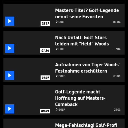
minute,
0
Masters-Titel? Golf-Legende
nennt seine Favoriten

GOLF
08.04.

02:37
Nach Unfall: Golf-Stars
leiden mit "Held" Woods

GOLF
07.04.

01:34
Aufnahmen von Tiger Woods'
Festnahme erschüttern

GOLF
03.04.

01:07
Golf-Legende macht
Hoffnung auf Masters-
Comeback

GOLF
25.03.

00:49
Mega-Fehlschlag! Golf-Profi