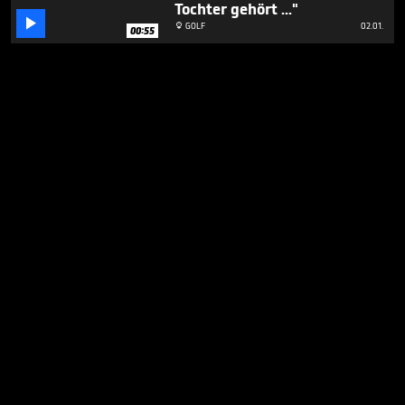
Tochter gehört ..."

GOLF
02.01.

00:55