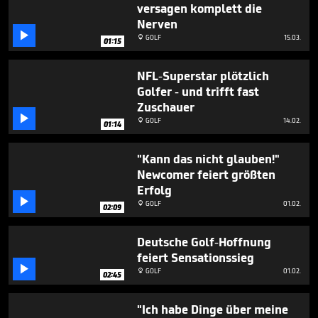
versagen komplett die
Nerven

GOLF
15.03.

01:15
NFL-Superstar plötzlich
Golfer - und trifft fast
Zuschauer

GOLF
14.02.

01:14
"Kann das nicht glauben!"
Newcomer feiert größten
Erfolg

GOLF
01.02.

02:09
Deutsche Golf-Hoffnung
feiert Sensationssieg

GOLF
01.02.

02:45
"Ich habe Dinge über meine