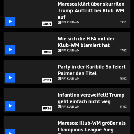
minute,
Maresca klärt über skurrilen
11
Trump-Auftritt bei Klub-WM
seconds
auf

FIFA KLUB-WM
13.10.
00:31
Wie sich die FIFA mit der
Klub-WM blamiert hat

FIFA KLUB-WM
17.07.
10:00
Party in der Karibik: So feiert
Palmer den Titel

FIFA KLUB-WM
16.07.
01:03
Infantino verzweifelt! Trump
geht einfach nicht weg

FIFA KLUB-WM
14.07.
00:34
Maresca: Klub-WM größer als
Champions-League-Sieg