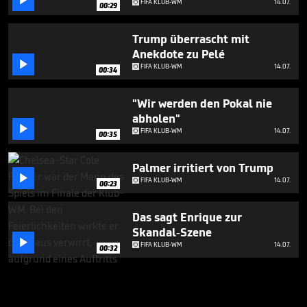

FIFA KLUB-WM
14.07.
00:29
Trump überrascht mit
Anekdote zu Pelé

FIFA KLUB-WM
14.07.
00:34
"Wir werden den Pokal nie
abholen"

FIFA KLUB-WM
14.07.
00:35
Palmer irritiert von Trump

FIFA KLUB-WM
14.07.
00:23
Das sagt Enrique zur
Skandal-Szene

FIFA KLUB-WM
14.07.
00:32