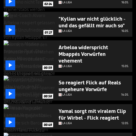

30
LA LIGA
16.05.
02:24
seconds
"Kylian war nicht glücklich -
und das gefällt mir auch so"

LA LIGA
16.05.
01:27
Arbeloa widerspricht
Mbappés Vorwürfen
vehement

LA LIGA
15.05.
00:59
So reagiert Flick auf Reals
ungeheure Vorwürfe

LA LIGA
14.05.
00:58
Yamal sorgt mit viralem Clip
für Wirbel - Flick reagiert

LA LIGA
12.05.
00:49