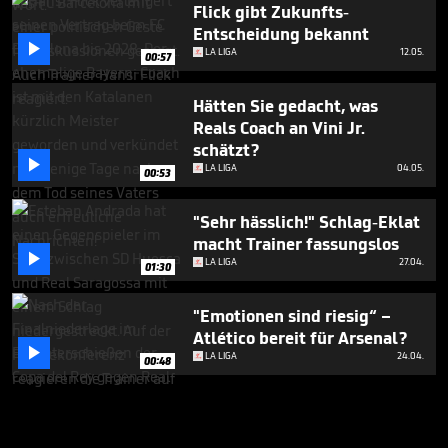
Flick gibt Zukunfts-
Entscheidung bekannt

LA LIGA
12.05.
00:57
Hätten Sie gedacht, was
Reals Coach an Vini Jr.
schätzt?

LA LIGA
04.05.
00:53
"Sehr hässlich!" Schlag-Eklat
macht Trainer fassungslos

LA LIGA
27.04.
01:30
"Emotionen sind riesig“ –
Atlético bereit für Arsenal?

LA LIGA
24.04.
00:48