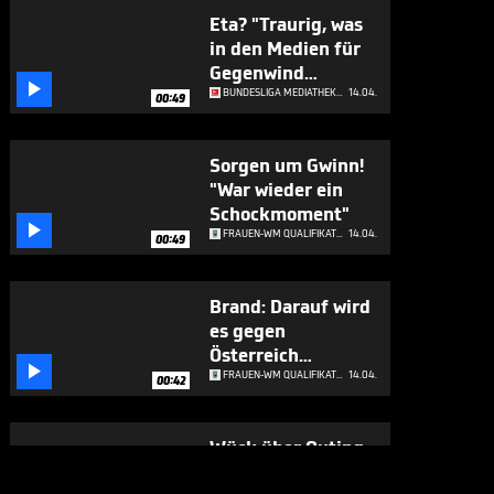
Eta? "Traurig, was
in den Medien für
Gegenwind

kommt"
BUNDESLIGA MEDIATHEK HIGHLIGHTS
14.04.
00:49
Sorgen um Gwinn!
"War wieder ein
Schockmoment"

FRAUEN-WM QUALIFIKATION
14.04.
00:49
Brand: Darauf wird
es gegen
Österreich

ankommen
FRAUEN-WM QUALIFIKATION
14.04.
00:42
Wück über Outing:
"Männer müssen