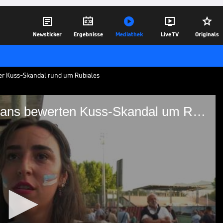





Newsticker
Ergebnisse
Mediathek
Live TV
Originals
ber Kuss-Skandal rund um Rubiales
"Erbärmlich" und "peinlich": Fans bewerten Kuss-Skandal um Rubiales
inlich": Fans bewerten
biales
 Luis Rubiales wird für 90 Tage von der
 Spanien sind vom Verhalten des 46-
ass er zurücktritt.