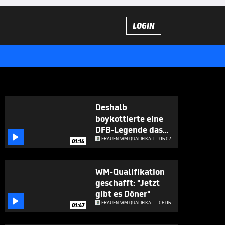
LOGIN
Deshalb
boykottierte eine
DFB-Legende das

Nationalteam
FRAUEN-WM QUALIFIKATION
06.07.
01:14
WM-Qualifikation
geschafft: "Jetzt
gibt es Döner"

FRAUEN-WM QUALIFIKATION
06.06.
01:47