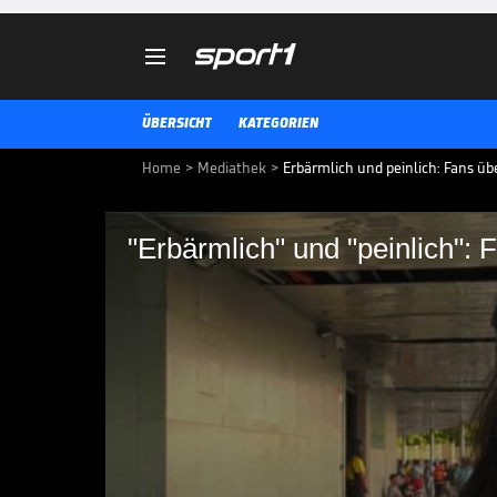

ÜBERSICHT
KATEGORIEN
Home
>
Mediathek
>
Erbärmlich und peinlich: Fans ü
"Erbärmlich" und "pe
Kuss-Skandal um Ru
Der spanische Verbandspräsident
Fifa suspendiert. Fußballfans in
Jährigen schockiert und hoffen, d