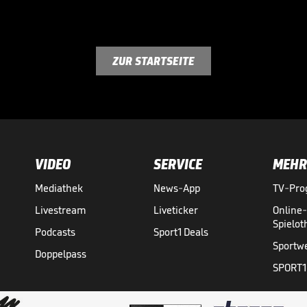
ZUR STARTSEITE
VIDEO
SERVICE
MEHR
Mediathek
News-App
TV-Pr
Livestream
Liveticker
Online
Spielo
Podcasts
Sport1 Deals
Sportw
Doppelpass
SPORT1