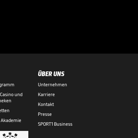
UN-Sprecher wirft
Rubiales "sexuelle
Nötigung" vor

FRAUEN-WM QUALIFIKATION
30.08.
00:41
ÜBER UNS
ogramm
Unternehmen
-Casino und
Karriere
theken
Kontakt
etten
Presse
 Akademie
SPORT1 Business