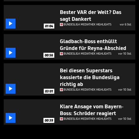
Bester VAR der Welt? Das
sagt Dankert

BUNDESLIGA MEDIATHEK HIGHLIGHTS
vor 6 Std.
01:04
Gladbach-Boss enthüllt
Gründe für Reyna-Abschied

BUNDESLIGA MEDIATHEK HIGHLIGHTS
vor 10 Std.
00:56
Bei diesen Superstars
kassierte die Bundesliga
richtig ab

BUNDESLIGA MEDIATHEK HIGHLIGHTS
vor 10 Std.
03:01
Klare Ansage vom Bayern-
Boss: Schröder reagiert

BUNDESLIGA MEDIATHEK HIGHLIGHTS
vor 10 Std.
00:39