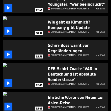
seconds
Youngster: "War beeindruckt"

BUNDESLIGA MEDIATHEK HIGHLIGHTS
vor 5 Std.
01:55
Wie geht es Kimmich?
Kompany gibt Update

BUNDESLIGA MEDIATHEK HIGHLIGHTS
vor 5 Std.
00:34
Schiri-Boss warnt vor
Regeländerungen

BUNDESLIGA MEDIATHEK HIGHLIGHTS
vor 5 Std.
02:56
DFB-Schiri-Coach: "VAR in
Deutschland ist absolute
Sonderklasse"

BUNDESLIGA MEDIATHEK HIGHLIGHTS
vor 6 Std.
01:05
Ehrliche Worte von Neuer zur
Asien-Reise

BUNDESLIGA MEDIATHEK HIGHLIGHTS
vor 6 Std.
02:45