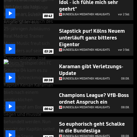
Idol - ich fühle mich sehr
minute,
10
geehrt"
seconds

BUNDESLIGA MEDIATHEK HIGHLIGHTS
vor 2 Std.
00:43
Slapstick pur! Kölns Neuem
unterläuft ganz bitteres
Eigentor

BUNDESLIGA MEDIATHEK HIGHLIGHTS
vor 3 Std.
03:26
Karaman gibt Verletzungs-
Update

BUNDESLIGA MEDIATHEK HIGHLIGHTS
08.08.
00:38
Champions League? VfB-Boss
ordnet Anspruch ein

BUNDESLIGA MEDIATHEK HIGHLIGHTS
08.08.
00:42
So euphorisch geht Schalke
in die Bundesliga

BUNDESLIGA MEDIATHEK HIGHLIGHTS
08.08.