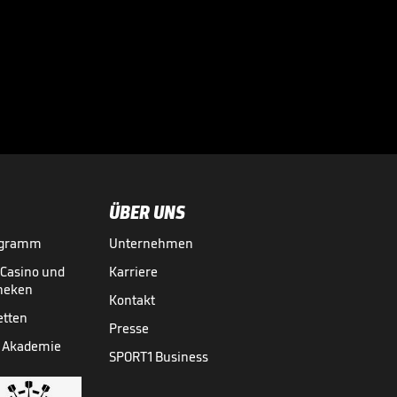
Sportdirektor
spricht Machtwort
bei BVB-Star

BUNDESLIGA MEDIATHEK HIGHLIGHTS
vor 11 Std.
00:34
ÜBER UNS
ogramm
Unternehmen
-Casino und
Karriere
theken
Kontakt
etten
Presse
 Akademie
SPORT1 Business