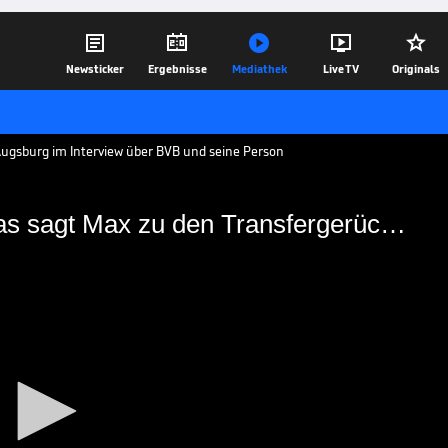





Newsticker
Ergebnisse
Mediathek
Live TV
Originals
Augsburg im Interview über BVB und seine Person
"Etwas ganz Besonderes!" Das sagt Max zu den Transfergerüchten
res!" Das sagt Max zu den
esten Bundesliga-Außenverteidiger. Im
richt der Augsburger unter anderem über