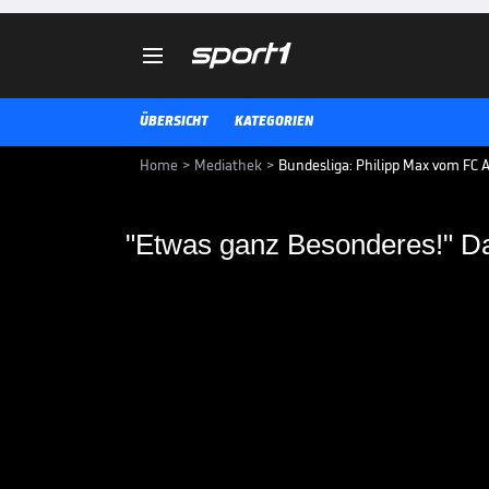

ÜBERSICHT
KATEGORIEN
Home
>
Mediathek
>
Bundesliga: Philipp Max vom FC 
"Etwas ganz Besonde
Transfergerüchten
Philipp Max gilt als einer der b
exklusiven SPORT1-Interview sp
das Interesse anderer Vereine.