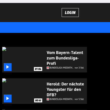
LOGIN
Vom Bayern-Talent
zum Bundesliga-
Profi

BUNDESLIGA MEDIATHEK HIGHLIGHTS
vor 3 Std.
01:04
Herold: Der nächste
Youngster für den
DFB?

BUNDESLIGA MEDIATHEK HIGHLIGHTS
vor 5 Std.
00:41