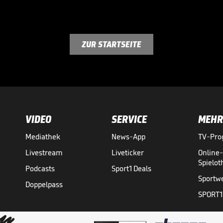
ZUR STARTSEITE
VIDEO
SERVICE
MEHR
Mediathek
News-App
TV-Pr
Livestream
Liveticker
Online
Spielo
Podcasts
Sport1 Deals
Sportw
Doppelpass
SPORT1