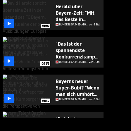
Herold über
Bayern-Zeit: "Mit
das Beste in

Europa"
BUNDESLIGA MEDIATHEK HIGHLIGHTS
vor 6 Std.
01:02
"Das ist der
spannendste
Konkurrenzkampf

beim FC Bayern"
BUNDESLIGA MEDIATHEK HIGHLIGHTS
vor 6 Std.
00:52
Bayerns neuer
Super-Bubi? "Wenn
man sich umhört

..."
BUNDESLIGA MEDIATHEK HIGHLIGHTS
vor 6 Std.
01:15
"Er ist ein
Geschenk für die