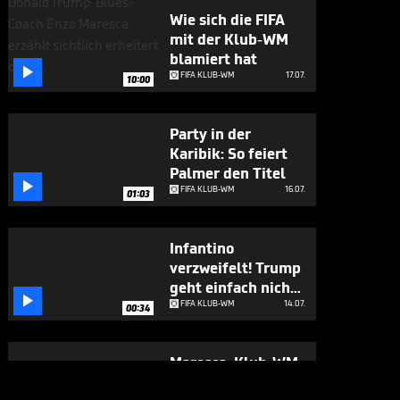
Wie sich die FIFA
mit der Klub-WM
blamiert hat

FIFA KLUB-WM
17.07.
10:00
Party in der
Karibik: So feiert
Palmer den Titel

FIFA KLUB-WM
16.07.
01:03
Infantino
verzweifelt! Trump
geht einfach nicht

weg
FIFA KLUB-WM
14.07.
00:34
Maresca: Klub-WM
größer als