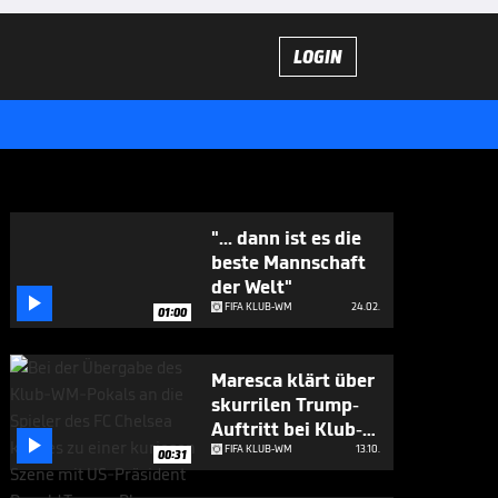
LOGIN
"... dann ist es die
beste Mannschaft
der Welt"

FIFA KLUB-WM
24.02.
01:00
Maresca klärt über
skurrilen Trump-
Auftritt bei Klub-

WM auf
FIFA KLUB-WM
13.10.
00:31