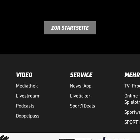
ZUR STARTSEITE
VIDEO
SERVICE
MEHR
Mediathek
News-App
TV-Pr
Livestream
Liveticker
Online
Spielo
Podcasts
Sport1 Deals
Sportw
Doppelpass
SPORT1