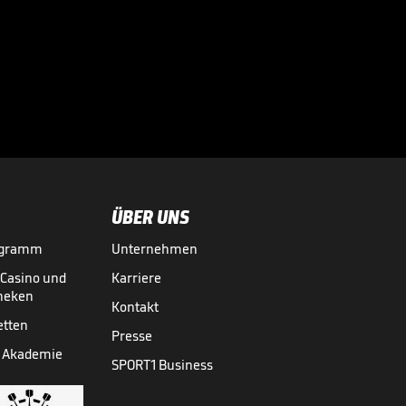
zur Skandal-Szene

FIFA KLUB-WM
14.07.
00:32
ÜBER UNS
ogramm
Unternehmen
-Casino und
Karriere
theken
Kontakt
etten
Presse
 Akademie
SPORT1 Business