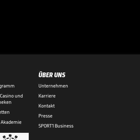
Wird Asllanis
Traum tatsächlich
wahr?

TRANSFERMARKT
31.07.

01:55
ÜBER UNS
ogramm
Unternehmen
-Casino und
Karriere
theken
Kontakt
etten
Presse
 Akademie
SPORT1 Business