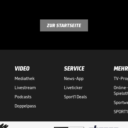
ZUR STARTSEITE
VIDEO
SERVICE
MEHR
Mediathek
News-App
TV-Pr
Livestream
Liveticker
Online
Spielo
Podcasts
Sport1 Deals
Sportw
Doppelpass
SPORT1