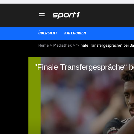

ÜBERSICHT
KATEGORIEN
Home
>
Mediathek
>
"Finale Transfergespräche“ bei B
"Finale Transfergespräche“ b
"Finale Transfergesp
Der Abgang von Kingsley Coman s
Inzwischen herrscht weitgehend
und Saudi-Klub Al-Nassr.
TRANSFERMARKT