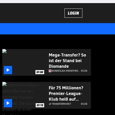
LOGIN
Mega-Transfer? So
ist der Stand bei
Diomande

BUNDESLIGA MEDIATHEK HIGHLIGHTS
05.08.
01:00
Für 75 Millionen?
Premier-League-
Klub heiß auf

Osimhen
TRANSFERMARKT
05.08.

01:19