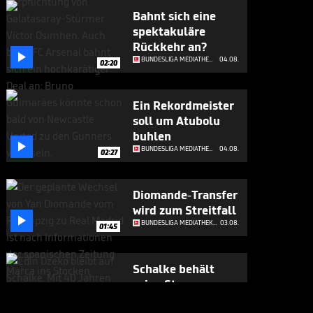
Bahnt sich eine
spektakuläre
Rückkehr an?

BUNDESLIGA MEDIATHEK HIGHLIGHTS
04.08.
02:20
Ein Rekordmeister
soll um Atubolu
buhlen

BUNDESLIGA MEDIATHEK HIGHLIGHTS
04.08.
02:27
Diomande-Transfer
wird zum Streitfall

BUNDESLIGA MEDIATHEK HIGHLIGHTS
03.08.
01:45
Schalke behält
seine Sturm-
Attraktion

BUNDESLIGA MEDIATHEK HIGHLIGHTS
03.08.