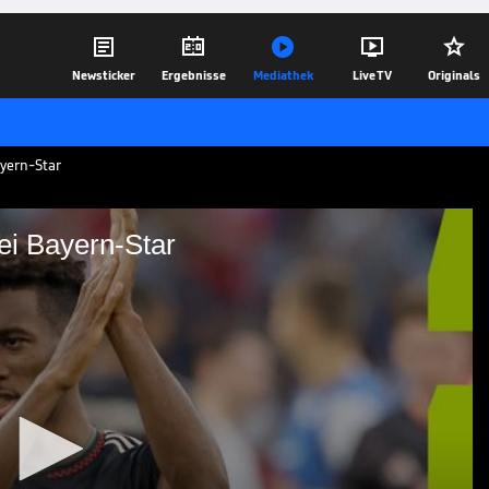





Newsticker
Ergebnisse
Mediathek
Live TV
Originals
ayern-Star
ei Bayern-Star
räche“ bei Bayern-Star
teht wohl unmittelbar bevor.
 Einigkeit zwischen dem Rekordmeister
14.08.25