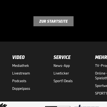
ZUR STARTSEITE
VIDEO
SERVICE
MEHR
Mediathek
News-App
TV-Pr
Livestream
Liveticker
Online
Spielo
Podcasts
Sport1 Deals
Sportw
Doppelpass
SPORT1