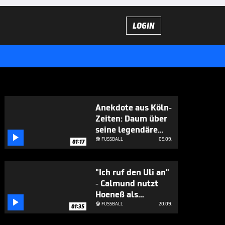
LOGIN
Anekdote aus Köln-
Zeiten: Daum über
seine legendäre

Trainingsjacke
FUSSBALL
09.09.

01:17
"Ich ruf den Uli an"
- Calmund nutzt
Hoeneß als

Telefonjoker
FUSSBALL
20.09.

01:35