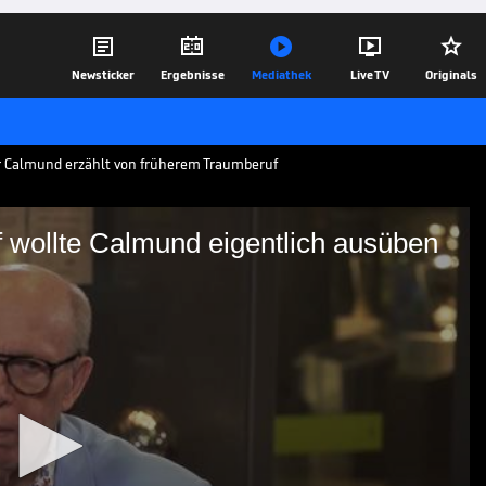





Newsticker
Ergebnisse
Mediathek
Live TV
Originals
ner Calmund erzählt von früherem Traumberuf
f wollte Calmund eigentlich ausüben
sen Beruf wollte Calmund
iz erklärt Reiner Calmund, welchen
ollte - und der hat rein gar nichts mit