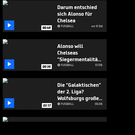
Darum entschied
sich Alonso für
Chelsea

FUSSBALL
vor 8 Std.

00:49
Alonso will
Chelseas
"Siegermentalität"

aufbauen
FUSSBALL
07.08.

00:36
Die "Galaktischen"
der 2. Liga?
Wolfsburgs große

Ziele
FUSSBALL
06.08.

03:17
"Real kommt mit
unmoralischem