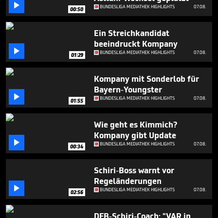

1
BUNDESLIGA MEDIATHEK HIGHLIGHTS
07.08.
00:50
minute,
9
seconds
Ein Streichkandidat
beeindruckt Kompany

BUNDESLIGA MEDIATHEK HIGHLIGHTS
07.08.
01:29
Kompany mit Sonderlob für
Bayern-Youngster

BUNDESLIGA MEDIATHEK HIGHLIGHTS
07.08.
01:55
Wie geht es Kimmich?
Kompany gibt Update

BUNDESLIGA MEDIATHEK HIGHLIGHTS
07.08.
00:34
Schiri-Boss warnt vor
Regeländerungen

BUNDESLIGA MEDIATHEK HIGHLIGHTS
07.08.
02:56
DFB-Schiri-Coach: "VAR in