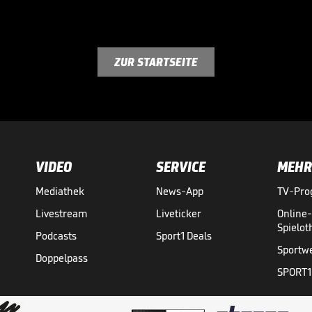
ZUR STARTSEITE
VIDEO
SERVICE
MEHR
Mediathek
News-App
TV-Pr
Livestream
Liveticker
Online
Spielo
Podcasts
Sport1 Deals
Sportw
Doppelpass
SPORT1