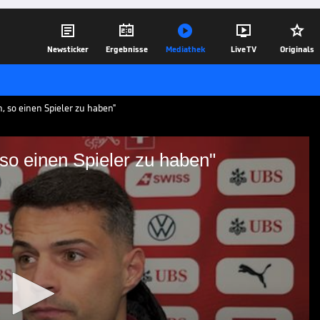





Newsticker
Ergebnisse
Mediathek
Live TV
Originals
, so einen Spieler zu haben"
 so einen Spieler zu haben"
h sein, so einen Spieler
piel gegen Deutschland zeigt sich Granit
hemaligen Teamkollegen Florian Wirtz.
sivstar und lobt gleichzeitig die Stärke
ft.