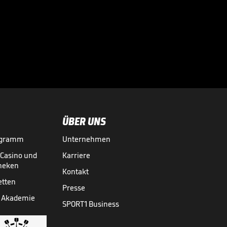
eine Warnung fast
nicht

WM 2026
31.07.
00:41
ÜBER UNS
ogramm
Unternehmen
-Casino und
Karriere
theken
Kontakt
etten
Presse
 Akademie
SPORT1 Business