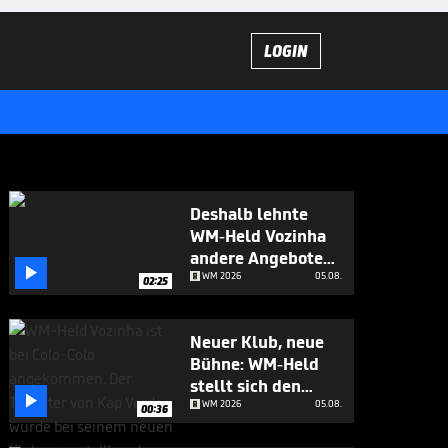
LOGIN
Deshalb lehnte
WM-Held Vozinha
andere Angebote

ab
WM 2026
05.08.
02:25
Neuer Klub, neue
Bühne: WM-Held
stellt sich den

Fragen
WM 2026
05.08.
00:36