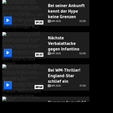
Bei seiner Ankunft
kennt der Hype
keine Grenzen

WM 2026
03.08.
01:35
Nächste
Verbalattacke
gegen Infantino

WM 2026
02.08.
01:37
Bei WM-Thriller!
England-Star
schlief ein

WM 2026
01.08.
00:48
Kommando zurück!
Infantino stoppt