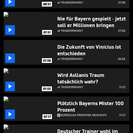

minute,
TRANSFERMARKT
07.08.

00:51
10
seconds
Nie für Bayern gespielt - jetzt
soll er Millionen bringen

TRANSFERMARKT
07.08.

01:51
Die Zukunft von Vinícius ist
entschieden

TRANSFERMARKT
06.08.

01:58
Wird Asllanis Traum
tatsächlich wahr?

TRANSFERMARKT
31.07.

01:55
Plötzlich Bayerns Mister 100
Prozent

BUNDESLIGA MEDIATHEK HIGHLIGHTS
31.07.
07:17
Deutscher Trainer wohl im