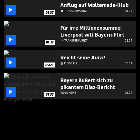
Anflug auf Woltemade-Klub

TRANSFERMARKT
30.07.

01:37
Für irre Millionensumme:
Liverpool will Bayern-Flirt

TRANSFERMARKT
29.07.

01:27
Reicht seine Aura?

FUSSBALL
29.07.

05:23
Bayern äußert sich zu
pikantem Díaz-Bericht

VIDEO NEWS
28.07.
01:37