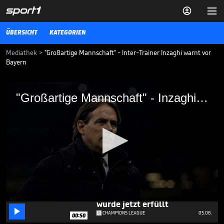


ÜBERSICHT
KATEGORIEN
Mediathek
>
"Großartige Mannschaft" - Inter-Trainer Inzaghi warnt vor
Bayern
"Großartige Mannschaft" - Inzaghi warnt
"Großartige Mannschaft" - Inzaghi warnt vor Bayern
vor Bayern
Im Champions-League-Viertelfinale kommt es zwischen Bayern und
Inter zu einem Duell der Schwergewichte. Inter-Trainer Simone
Inzaghi warnt bereits vor den Münchnern. Auch auf Harry Kane wird
ein Augenmerk gesetzt.
CHAMPIONS LEAGUE
12.03.25
Dieser Kompany-Wunsch
wurde jetzt erfüllt
0

seconds
CHAMPIONS LEAGUE
05.08.
00:50
of