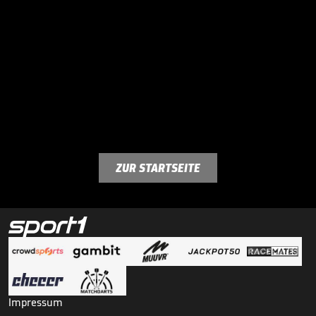
ZUR STARTSEITE
Impressum