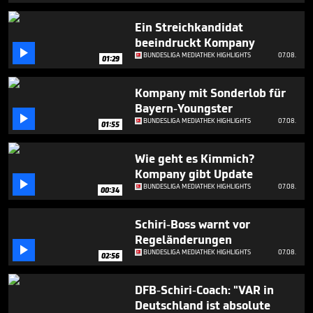
minutes,
3
Ein Streichkandidat
seconds
beeindruckt Kompany

BUNDESLIGA MEDIATHEK HIGHLIGHTS
07.08.
01:29
Kompany mit Sonderlob für
Bayern-Youngster

BUNDESLIGA MEDIATHEK HIGHLIGHTS
07.08.
01:55
Wie geht es Kimmich?
Kompany gibt Update

BUNDESLIGA MEDIATHEK HIGHLIGHTS
07.08.
00:34
Schiri-Boss warnt vor
Regeländerungen

BUNDESLIGA MEDIATHEK HIGHLIGHTS
07.08.
02:56
DFB-Schiri-Coach: "VAR in
Deutschland ist absolute