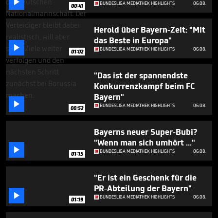

minute,
BUNDESLIGA MEDIATHEK HIGHLIGHTS
06.08.
00:41
0
Herold über Bayern-Zeit: "Mit
das Beste in Europa"

BUNDESLIGA MEDIATHEK HIGHLIGHTS
06.08.
01:02
"Das ist der spannendste
Konkurrenzkampf beim FC
Bayern"

BUNDESLIGA MEDIATHEK HIGHLIGHTS
06.08.
00:52
Bayerns neuer Super-Bubi?
"Wenn man sich umhört ..."

BUNDESLIGA MEDIATHEK HIGHLIGHTS
06.08.
01:15
"Er ist ein Geschenk für die
PR-Abteilung der Bayern"

BUNDESLIGA MEDIATHEK HIGHLIGHTS
06.08.
01:19