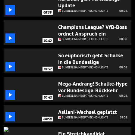
1
Update
minute,

BUNDESLIGA MEDIATHEK HIGHLIGHTS
08.08.
8
00:38
seconds
Champions League? VfB-Boss
ordnet Anspruch ein

BUNDESLIGA MEDIATHEK HIGHLIGHTS
08.08.
00:42
So euphorisch geht Schalke
in die Bundesliga

BUNDESLIGA MEDIATHEK HIGHLIGHTS
08.08.
03:57
Mega-Andrang! Schalke-Hype
vor Bundesliga-Rückkehr

BUNDESLIGA MEDIATHEK HIGHLIGHTS
08.08.
00:42
Asllani-Wechsel geplatzt

BUNDESLIGA MEDIATHEK HIGHLIGHTS
07.08.
00:50
Ein Streichkandidat